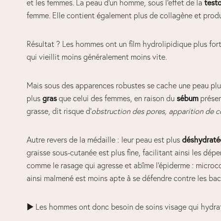
test
et les femmes. La peau d’un homme, sous l’effet de la
femme. Elle contient également plus de collagène et produ
Résultat ? Les hommes ont un film hydrolipidique plus for
qui vieillit moins généralement moins vite.
Mais sous des apparences robustes se cache une peau plus
gras
sébum
plus
que celui des femmes, en raison du
présen
grasse, dit risque d’
obstruction des pores, apparition de 
déshydraté
Autre revers de la médaille : leur peau est plus
graisse sous-cutanée est plus fine, facilitant ainsi les dépe
comme le rasage qui agresse et abîme l’épiderme : microcou
ainsi malmené est moins apte à se défendre contre les bacté
► Les hommes ont donc besoin de soins visage qui hydrate