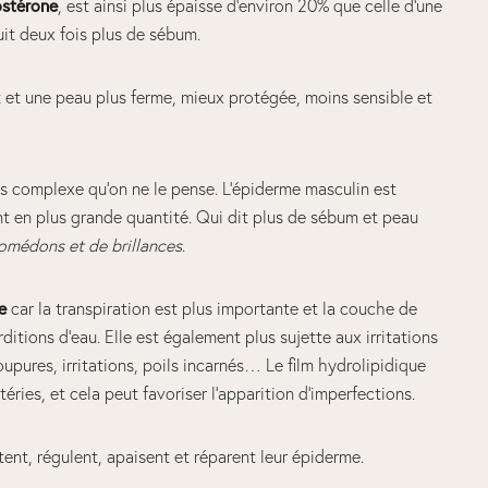
ostérone
, est ainsi plus épaisse d’environ 20% que celle d’une
it deux fois plus de sébum.
t et une peau plus ferme, mieux protégée, moins sensible et
 complexe qu’on ne le pense. L’épiderme masculin est
t en plus grande quantité. Qui dit plus de sébum et peau
comédons et de brillances
.
e
car la transpiration est plus importante et la couche de
rditions d’eau. Elle est également plus sujette aux irritations
pures, irritations, poils incarnés… Le film hydrolipidique
ries, et cela peut favoriser l’apparition d’imperfections.
nt, régulent, apaisent et réparent leur épiderme.