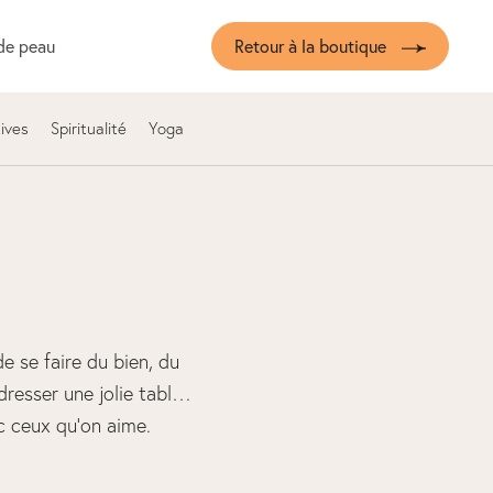
de peau
Retour à la boutique
ives
Spiritualité
Yoga
e se faire du bien, du
resser une jolie table
c ceux qu’on aime.