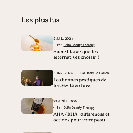
Les plus lus
2 JUIL. 2026
Par
Edito Beauty Therapy
Sucre blanc : quelles
alternatives choisir ?
3 JAN. 2026
Par
Isabelle Carron
Les bonnes pratiques de
longévité en hiver
29 AOÛT. 2025
Par
Edito Beauty Therapy
AHA / BHA : différences et
actions pour votre peau