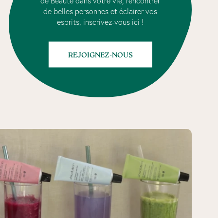
de Beauté dans votre vie, rencontrer
de belles personnes et éclairer vos
esprits, inscrivez-vous ici !
REJOIGNEZ-NOUS