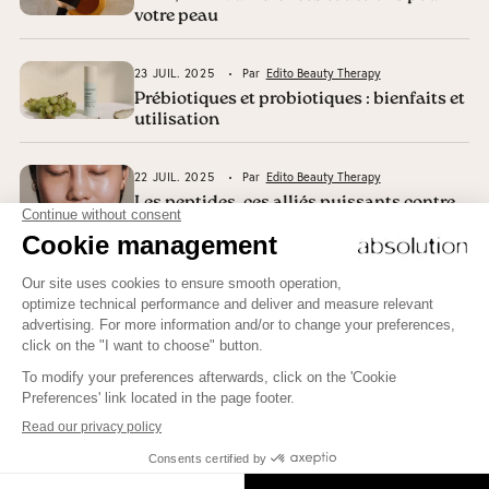
votre peau
23 JUIL. 2025
Par
Edito Beauty Therapy
Prébiotiques et probiotiques : bienfaits et
utilisation
22 JUIL. 2025
Par
Edito Beauty Therapy
Les peptides, ces alliés puissants contre
les signes du temps
Pour apprendre comment mettre plus de Beauté dans votre
vie, rencontrer de belles personnes et éclairer vos esprits,
inscrivez-vous ici !
JE M'INSCRIS