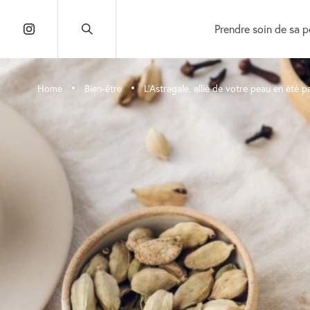
Prendre soin de sa 
•
•
Home
Bien-être
L’Astragale, allié de votre peau en été