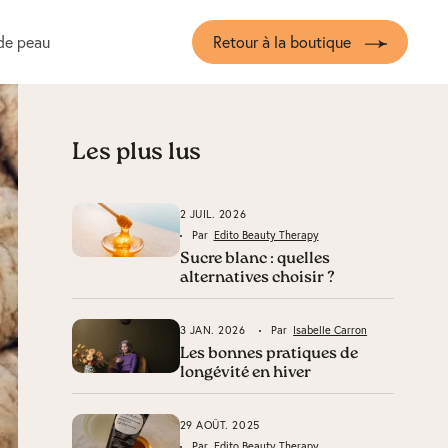
de peau
Retour à la boutique
Les plus lus
2 JUIL. 2026
Par
Edito Beauty Therapy
Sucre blanc : quelles
alternatives choisir ?
3 JAN. 2026
Par
Isabelle Carron
Les bonnes pratiques de
longévité en hiver
29 AOÛT. 2025
Par
Edito Beauty Therapy