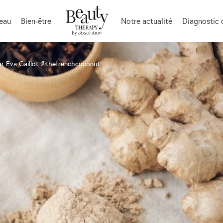
peau
Bien-être
Notre actualité
Diagnostic 
 par Eva Gaillot @thefrenchcoconut