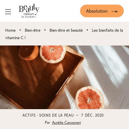
Absolution
•
•
•
Home
Bien-être
Bien-être et beauté
Les bienfaits de la
vitamine C !
ACTIFS
SOINS DE LA PEAU
7 DÉC. 2020
Par
Aurélie Canzoneri