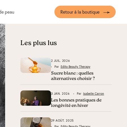
de peau
Retour à la boutique
Les plus lus
2 JUIL. 2026
Par
Edito Beauty Therapy
Sucre blanc : quelles
alternatives choisir ?
3 JAN. 2026
Par
Isabelle Carron
Les bonnes pratiques de
longévité en hiver
29 AOÛT. 2025
Par
Edito Beauty Therapy