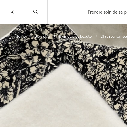
Prendre soin de sa 
•
•
•
Home
Bien-être
Bien-être et beauté
DIY : réaliser 