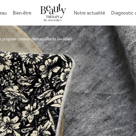
peau
Bien-être
Notre actualité
Diagnostic 
ses propres cotons démaquillants lavables